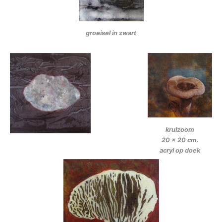
groeisel in zwart
krulzoom
20 x 20 cm.
acryl op doek