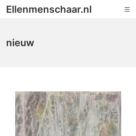
Ga
Ellenmenschaar.nl
Mo
naar
de
inhoud
nieuw