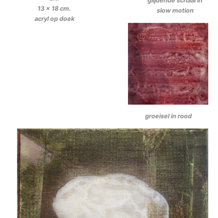
glijdende schaal in
13 x 18 cm.
slow motion
acryl op doek
groeisel in rood